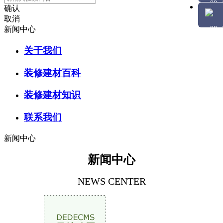
确认
取消
新闻中心
关于我们
装修建材百科
装修建材知识
联系我们
新闻中心
新闻中心
NEWS CENTER