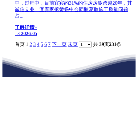
中，过程中，目前宜宾约31%的住房房龄跨越20年，其
诚信立业，宜宾家拆赞扬中合同胶葛取施工质量问题
占...
了解详情+
13
2026-05
首页 1
2
3
4
5
6
7
下一页
末页
共
39
页
231
条
江苏w88win优德·官网建材有限公司
公司经营范围包括：建材销售；干粉砂浆、水泥制品生产、销售；普
通货物仓储；道路普通货物运输；建筑劳务分包（凭资质证书经
营）。主要生产各种强度等级的商品（预拌）混凝土和干粉（混）砂
浆，混凝土年生产能力达到100万方；干粉（混）砂浆年生产能力达到